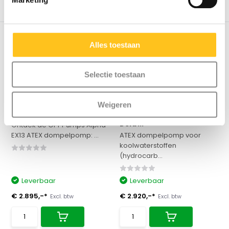
Vergelijk
Vergelijk
Alles toestaan
Selectie toestaan
ATEX Dompelpomp Alpha
ATEX Dompelpomp
Weigeren
EX13 - Zone 1/2 - ...
Koolwaterstoffen ID
Derb...
Ontdek de OFT Pumps Alpha
EX13 ATEX dompelpomp: ...
ATEX dompelpomp voor
koolwaterstoffen
(hydrocarb...
Leverbaar
Leverbaar
€ 2.895,-*
€ 2.920,-*
Excl. btw
Excl. btw