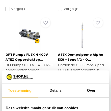
Vergelijk
Vergelijk
OFT Pumps FL EX N 400V
ATEX Dompelpomp Alpha
ATEX Oppervlaktep...
EX9 - Zone 1/2 - O...
OFT Pumps FL EX N – ATEX RVS
Ontdek de OFT Pumps Alpha
oppervlaktepompen (...
EX9 ATEX dompelpomp: k...
Leverbaar
Leverbaar
€ 2.440,-*
€ 2.564,-*
Excl. btw
Excl. btw
Toestemming
Details
Over
Deze website maakt gebruik van cookies
* Excl. btw Excl.
Verzendkosten
* Excl. btw Excl.
Verzendkosten