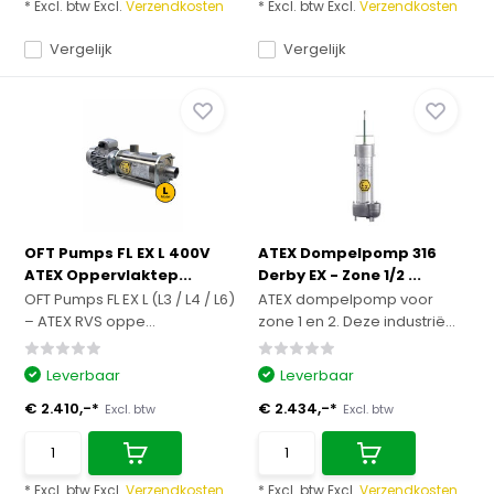
* Excl. btw Excl.
Verzendkosten
* Excl. btw Excl.
Verzendkosten
Vergelijk
Vergelijk
OFT Pumps FL EX L 400V
ATEX Dompelpomp 316
ATEX Oppervlaktep...
Derby EX - Zone 1/2 ...
OFT Pumps FL EX L (L3 / L4 / L6)
ATEX dompelpomp voor
– ATEX RVS oppe...
zone 1 en 2. Deze industrië...
Leverbaar
Leverbaar
€ 2.410,-*
€ 2.434,-*
Excl. btw
Excl. btw
* Excl. btw Excl.
Verzendkosten
* Excl. btw Excl.
Verzendkosten