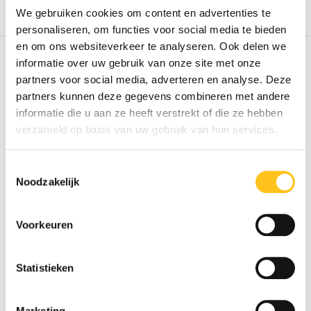
We gebruiken cookies om content en advertenties te
Vergelijk
Vergelijk
personaliseren, om functies voor social media te bieden
en om ons websiteverkeer te analyseren. Ook delen we
informatie over uw gebruik van onze site met onze
partners voor social media, adverteren en analyse. Deze
partners kunnen deze gegevens combineren met andere
informatie die u aan ze heeft verstrekt of die ze hebben
verzameld op basis van uw gebruik van hun services.
ATEX Dompelpomp Derby
ATEX Dompelpomp 316
EX - Zone 1/2 - OF...
Derby EX - Zone 1/2 ...
Toestemmingsselectie
ATEX dompelpomp voor
ATEX dompelpomp voor
Noodzakelijk
zone 1 en 2. Deze industrie...
zone 1 en 2. Deze industrie...
Leverbaar
Leverbaar
Voorkeuren
€ 2.590,-*
€ 2.840,-*
Excl. btw
Excl. btw
Statistieken
* Excl. btw Excl.
Verzendkosten
* Excl. btw Excl.
Verzendkosten
Marketing