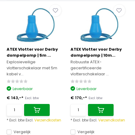
ATEX Vlotter voor Derby
ATEX Vlotter voor Derby
dompelpomp | 5m ...
dompelpomp | 10m...
Explosieveilige
Robuuste ATEX-
vlotterschakelaar met 5m
gecertificeerde
kabel v...
vlotterschakelaar ...
Leverbaar
Leverbaar
€ 143,-*
€ 170,-*
Excl. btw
Excl. btw
* Excl. btw Excl.
Verzendkosten
* Excl. btw Excl.
Verzendkosten
Vergelijk
Vergelijk