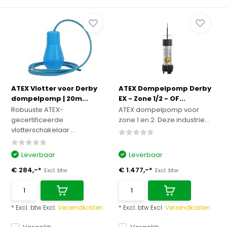
ATEX Vlotter voor Derby
ATEX Dompelpomp Derby
dompelpomp | 20m...
EX - Zone 1/2 - OF...
Robuuste ATEX-
ATEX dompelpomp voor
gecertificeerde
zone 1 en 2. Deze industrie...
vlotterschakelaar ...
Leverbaar
Leverbaar
€ 284,-*
€ 1.477,-*
Excl. btw
Excl. btw
* Excl. btw Excl.
Verzendkosten
* Excl. btw Excl.
Verzendkosten