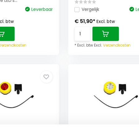
LED’s...
Leverbaar
Vergelijk
L
€ 51,90*
cl. btw
Excl. btw
Verzendkosten
* Excl. btw Excl.
Verzendkosten
erlight ML‑15R rood
ATEX Markeerlight ML‑15
ijen - Zone 1/21 -
incl. batterijen - Zone 1/2