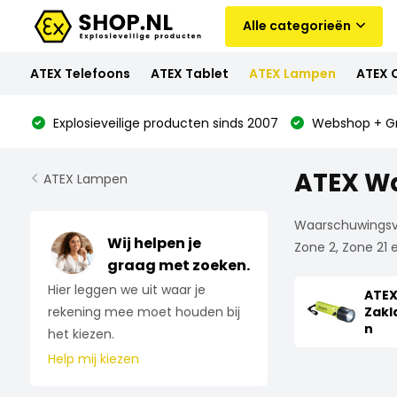
Alle categorieën
ATEX Telefoons
ATEX Tablet
ATEX Lampen
ATEX 
Explosieveilige producten sinds 2007
Webshop + Gr
ATEX Wa
ATEX Lampen
Waarschuwingsver
Wij helpen je
Zone 2, Zone 21 
graag met zoeken.
Hier leggen we uit waar je
ATE
Zak
rekening mee moet houden bij
n
het kiezen.
Help mij kiezen