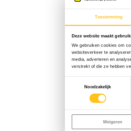
Wolf
Compacte AT
Toestemming
rode LED voor 
Vergelijk
Deze website maakt gebruik
€ 25,95*
Exc
We gebruiken cookies om cont
websiteverkeer te analyseren
media, adverteren en analys
* Excl. btw Excl.
verstrekt of die ze hebben v
Toestemmingsselectie
Noodzakelijk
Waarschuwingsver
risico vormt. E
regelgeving voor
onderhoudswerkz
Weigeren
voor langdurig g