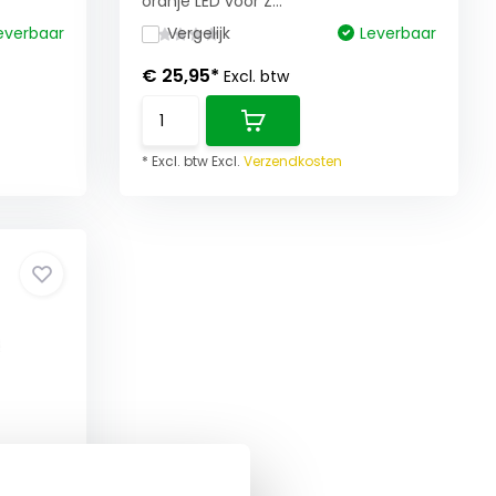
oranje LED voor Z...
everbaar
Vergelijk
Leverbaar
€ 25,95*
Excl. btw
* Excl. btw Excl.
Verzendkosten
W wit
1 -