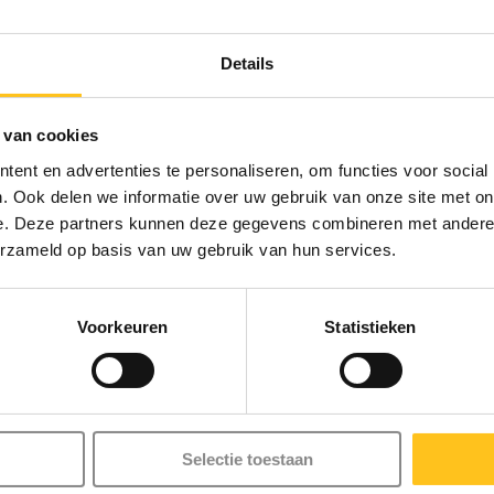
Wolf
EX markeerlight met
Compacte ATEX markeerligh
Details
Zon...
witte LED voor Zo...
Leverbaar
Vergelijk
L
 van cookies
€ 25,95*
l. btw
Excl. btw
ent en advertenties te personaliseren, om functies voor social
. Ook delen we informatie over uw gebruik van onze site met on
e. Deze partners kunnen deze gegevens combineren met andere i
Verzendkosten
* Excl. btw Excl.
Verzendkosten
erzameld op basis van uw gebruik van hun services.
Voorkeuren
Statistieken
lichting is essentieel voor een veilige werkomgeving in install
Xshop.nl biedt een compleet assortiment ATEX‑gecertificeerde 
 Zone 1, Zone 2, Zone 21 en Zone 22. Deze verlichting is ontworpen
aamheden, inspecties en operationele processen. De producten 
Selectie toestaan
ebruik in zware industriële omstandigheden. Indien een lamp niet‑A