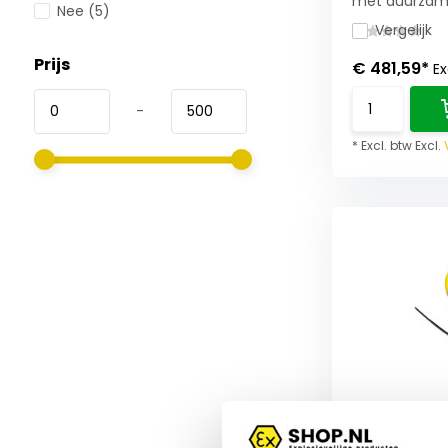
met duurzame 
Nee
(5)
Vergelijk
Prijs
€ 481,59*
Ex
-
* Excl. btw Excl.
ATEX Marke
incl. batter