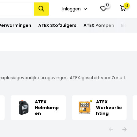
0
0
Inloggen
 Verwarmingen
ATEX Stofzuigers
ATEX Pompen
Elektra
 explosiegevaarlijke omgevingen. ATEX‑geschikt voor Zone 1,
ATEX
ATEX
Helmlamp
Werkverlic
en
hting