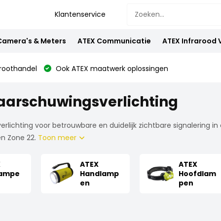
Klantenservice
Camera's & Meters
ATEX Communicatie
ATEX Infrarood
oothandel
Ook ATEX maatwerk oplossingen
arschuwingsverlichting
lichting voor betrouwbare en duidelijk zichtbare signalering in
en Zone 22.
Toon meer
X
ATEX
ATEX
lampe
Handlamp
Hoofdlam
en
pen