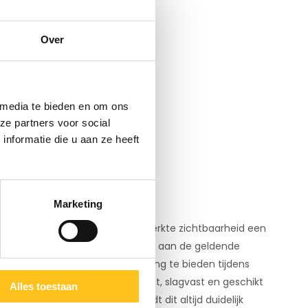
t met
Over
everbaar
 media te bieden en om ons
ze partners voor social
nformatie die u aan ze heeft
Marketing
aties waar explosiegevaar of beperkte zichtbaarheid een
waarschuwingslampen die voldoen aan de geldende
 om duidelijk zichtbare signalering te bieden tijdens
in deze categorie zijn compact, slagvast en geschikt
Alles toestaan
TEX gecertificeerd is dan wordt dit altijd duidelijk