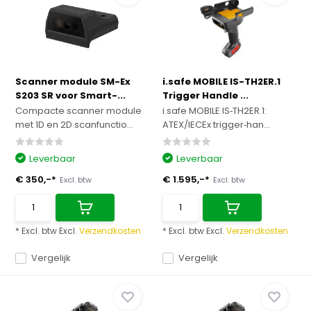
Scanner module SM-Ex
i.safe MOBILE IS-TH2ER.1
S203 SR voor Smart-...
Trigger Handle ...
Compacte scanner module
i.safe MOBILE IS‑TH2ER.1:
met 1D en 2D scanfunctio...
ATEX/IECEx trigger‑han...
Leverbaar
Leverbaar
€ 350,-*
€ 1.595,-*
Excl. btw
Excl. btw
* Excl. btw Excl.
Verzendkosten
* Excl. btw Excl.
Verzendkosten
Vergelijk
Vergelijk