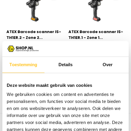
ATEX Barcode scanner IS-
ATEX Barcode scanner IS-
TH1ER.2 - Zone 2...
TH1ER.1 - Zone 1...
Explosieveilige barcode
Explosieveilige barcode
scanner met extended ran...
scanner met extended ran...
Leverbaar
Leverbaar
Toestemming
Details
Over
€ 1.760,-*
€ 1.760,-*
Excl. btw
Excl. btw
Deze website maakt gebruik van cookies
We gebruiken cookies om content en advertenties te
* Excl. btw Excl.
Verzendkosten
* Excl. btw Excl.
Verzendkosten
personaliseren, om functies voor social media te bieden
Vergelijk
Vergelijk
en om ons websiteverkeer te analyseren. Ook delen we
informatie over uw gebruik van onze site met onze
partners voor social media, adverteren en analyse. Deze
ATEX Scanners
partners kunnen deze gegevens combineren met andere