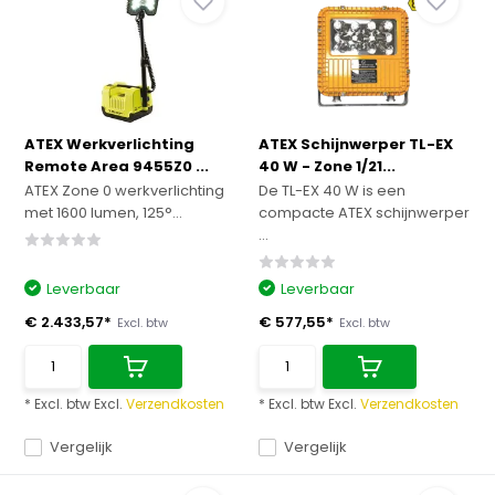
ATEX Werkverlichting
ATEX Schijnwerper TL-EX
Remote Area 9455Z0 ...
40 W - Zone 1/21...
ATEX Zone 0 werkverlichting
De TL-EX 40 W is een
met 1600 lumen, 125°...
compacte ATEX schijnwerper
...
Leverbaar
Leverbaar
€ 2.433,57*
€ 577,55*
Excl. btw
Excl. btw
* Excl. btw Excl.
Verzendkosten
* Excl. btw Excl.
Verzendkosten
Vergelijk
Vergelijk