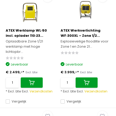
ATEX Werklamp WL‑50
ATEX Werkverlichting
incl. oplader 110‑23...
WF‑300XL – Zone 1/2...
Oplaadbare Zone 1/21
Explosieveilige floodlite voor
werklamp met hoge
Zone 1 en Zone 21...
lichtopbr...
Leverbaar
Leverbaar
€ 2.499,-*
€ 3.999,-*
Excl. btw
Excl. btw
* Excl. btw Excl.
Verzendkosten
* Excl. btw Excl.
Verzendkosten
Vergelijk
Vergelijk