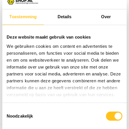
Toestemming
Details
Over
Deze website maakt gebruik van cookies
ATEX Floodlight TL-EX2-
ATEX Floodlight TL-EX2-
We gebruiken cookies om content en advertenties te
060-5k - Zone 1/2...
120-5k - Zone 1/2...
personaliseren, om functies voor social media te bieden
Explosieveilige floodlight met
Explosieveilige floodlight met
en om ons websiteverkeer te analyseren. Ook delen we
8.100 lumen, 60W ...
16.200 lumen, 120...
informatie over uw gebruik van onze site met onze
partners voor social media, adverteren en analyse. Deze
Leverbaar
Leverbaar
partners kunnen deze gegevens combineren met andere
€ 645,80*
€ 905,85*
Excl. btw
Excl. btw
informatie die u aan ze heeft verstrekt of die ze hebben
verzameld op basis van uw gebruik van hun services.
* Excl. btw Excl.
Verzendkosten
* Excl. btw Excl.
Verzendkosten
Toestemmingsselectie
Noodzakelijk
Vergelijk
Vergelijk