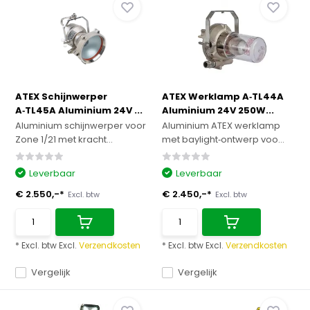
ATEX Schijnwerper
ATEX Werklamp A‑TL44A
A‑TL45A Aluminium 24V ...
Aluminium 24V 250W...
Aluminium schijnwerper voor
Aluminium ATEX werklamp
Zone 1/21 met kracht...
met baylight‑ontwerp voo...
Leverbaar
Leverbaar
€ 2.550,-*
€ 2.450,-*
Excl. btw
Excl. btw
* Excl. btw Excl.
Verzendkosten
* Excl. btw Excl.
Verzendkosten
Vergelijk
Vergelijk