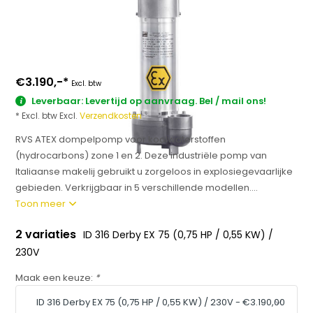
€3.190,-
*
Excl. btw
Leverbaar: Levertijd op aanvraag. Bel / mail ons!
* Excl. btw Excl.
Verzendkosten
RVS ATEX dompelpomp voor koolwaterstoffen
(hydrocarbons) zone 1 en 2. Deze industriële pomp van
Italiaanse makelij gebruikt u zorgeloos in explosiegevaarlijke
gebieden. Verkrijgbaar in 5 verschillende modellen....
Toon meer
2 variaties
ID 316 Derby EX 75 (0,75 HP / 0,55 KW) /
230V
Maak een keuze:
*