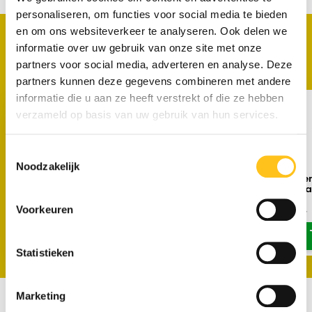
personaliseren, om functies voor social media te bieden
en om ons websiteverkeer te analyseren. Ook delen we
PRODUCTEN
informatie over uw gebruik van onze site met onze
Maak je aankoop compleet
partners voor social media, adverteren en analyse. Deze
partners kunnen deze gegevens combineren met andere
informatie die u aan ze heeft verstrekt of die ze hebben
verzameld op basis van uw gebruik van hun services.
Toestemmingsselectie
Noodzakelijk
ATEX Vlotter voor Derby
ATEX Vlotter voor De
dompelpomp | 20m kabel
dompelpomp | 5m ka
Voorkeuren
€ 284,-
€ 143,-
Excl. btw
Excl. btw
Statistieken
Marketing
Recent bekeken