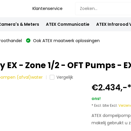
Klantenservice
Camera's & Meters
ATEX Communicatie
ATEX Infrarood
oothandel
Ook ATEX maatwerk oplossingen
EX - Zone 1/2 - OFT Pumps - E
lpompen (afval)water
Vergelijk
€2.434,-
ons!
* Excl. btw Excl.
Verzen
ATEX dompelpomp vo
makelij gebruikt u z