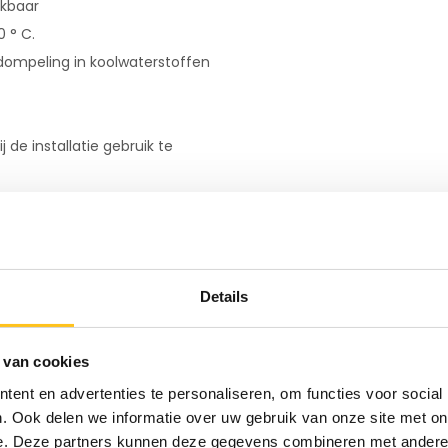
ikbaar
 ° C.
dompeling in koolwaterstoffen
de installatie gebruik te
een kabel van het
type
et brandstof en percolaat
 Kabel
. U kunt deze als optie
Details
 van cookies
ent en advertenties te personaliseren, om functies voor social
. Ook delen we informatie over uw gebruik van onze site met on
e. Deze partners kunnen deze gegevens combineren met andere i