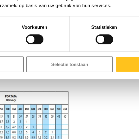
erzameld op basis van uw gebruik van hun services.
wordt de condensator los
Voorkeuren
Statistieken
r een elektricien is het advies.
 316 Derby ATEX dompelpomp.
Selectie toestaan