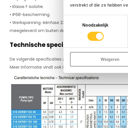
verstrekt of die ze hebben v
• Klasse F isolatie.
• IP68-bescherming.
Toestemmingsselectie
• Werkspanning: éénfase 230 V of driefase 400 V. Bij 230V 
Noodzakelijk
meegeleverd om buiten de pomp te plaatsen. Installatie doo
Technische specificaties
De volgende specificaties zijn van toepassing voor de EX
Weigeren
Meer informatie vindt ook in de
brochure
.