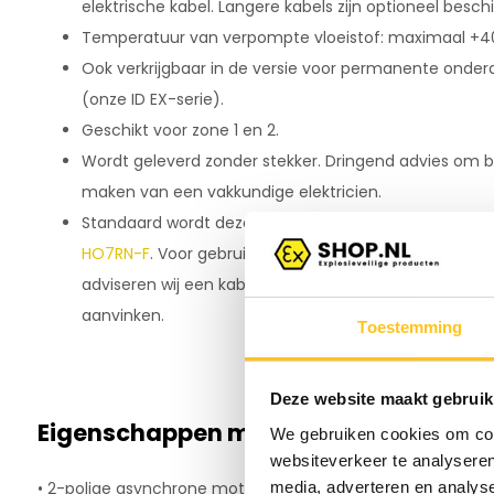
elektrische kabel. Langere kabels zijn optioneel besch
Temperatuur van verpompte vloeistof: maximaal +40
Ook verkrijgbaar in de versie voor permanente onder
(onze ID EX-serie).
Geschikt voor zone 1 en 2.
Wordt geleverd zonder stekker. Dringend advies om bij 
maken van een vakkundige elektricien.
Standaard wordt deze EX dompelpomp geleverd met 
HO7RN-F
. Voor gebruik in vervuild water, mengsels m
adviseren wij een kabel met hogere resistentie:
de SK
aanvinken.
Toestemming
Deze website maakt gebruik
Eigenschappen motor
We gebruiken cookies om cont
websiteverkeer te analyseren
media, adverteren en analys
• 2-polige asynchrone motor, 50 Hz, 2850 tpm.