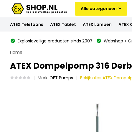
Alle categorieën
ATEX Telefoons
ATEX Tablet
ATEX Lampen
ATEX 
Explosieveilige producten sinds 2007
Webshop + Gr
Home
ATEX Dompelpomp 316 Derby 
Merk:
OFT Pumps
Bekijk alles ATEX Dompe