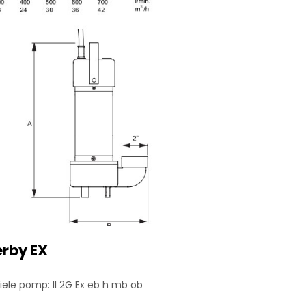
erby EX
iele pomp: II 2G Ex eb h mb ob