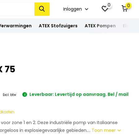
0
0
Inloggen
 Verwarmingen
ATEX Stofzuigers
ATEX Pompen
Elektra
X 75
*
Leverbaar: Levertijd op aanvraag. Bel / mail
Excl. btw
dkosten
or zone 1 en 2. Deze industriële pomp van Italiaanse
orgeloos in explosiegevaarlijke gebieden....
Toon meer