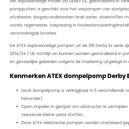
Het explosieveilige model 316 DERBY EX, geïnstalleerd in tan
pompputten, is geschikt voor het verpompen van stortplaat
afvalwater, biogascondensaten, brak water, vloeistoffen 
vezels, regenwater, toepassing in rioolwaterzuiveringsinstal
verontreinigde locaties.
De ATEX explosieveilige pompen uit de 316 Derby Ex serie 
2014/34 / UE-richtlijn en kunnen worden geïnstalleerd in p
en gevaarlijke gebieden volgens de markering uitgelegd in 
Kenmerken ATEX dompelpomp Derby 
Deze dompelpomp is verkrijgbaar in 5 verschillende va
hieronder)
Open impeller in gietijzer om obstructie te vermijd
zwevende kleine vaste stoffen.
Deze ATEX elektrische pompen worden standaard g