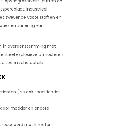
ks, opvangreservoirs, putten en
spercolaat, industrieel
met zwevende vaste stoffen en
laties en sanering van
zijn in overeenstemming met
otentieel explosieve atmosferen
de technische details.
EX
rianten (zie ook specificaties
en door modder en andere
eproduceerd met 5 meter