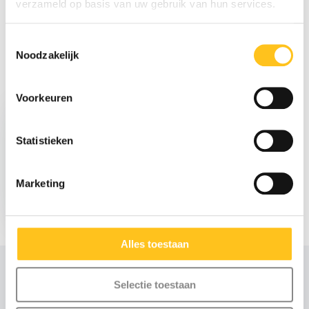
verzameld op basis van uw gebruik van hun services.
Delen
Toestemmingsselectie
Noodzakelijk
Recent bekeken
Voorkeuren
Statistieken
Marketing
€ 2.410,-
Excl. btw
Alles toestaan
Selectie toestaan