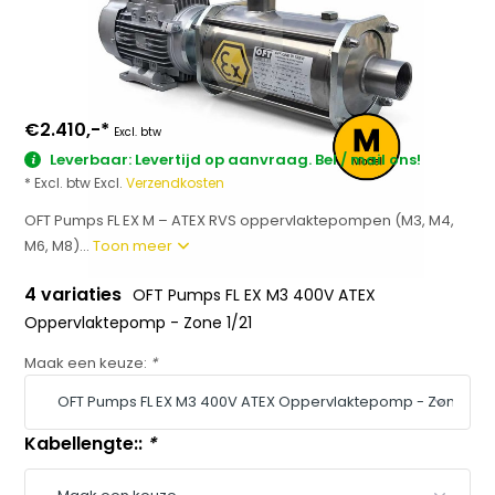
€2.410,-
*
Excl. btw
Leverbaar: Levertijd op aanvraag. Bel / mail ons!
* Excl. btw Excl.
Verzendkosten
OFT Pumps FL EX M – ATEX RVS oppervlaktepompen (M3, M4,
M6, M8)...
Toon meer
4 variaties
OFT Pumps FL EX M3 400V ATEX
Oppervlaktepomp - Zone 1/21
Maak een keuze:
*
Kabellengte::
*