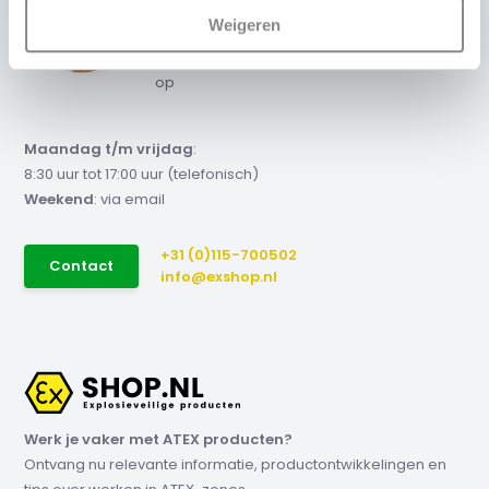
Advies of scherpe
offerte nodig?
Weigeren
Neem contact met ons
op
Maandag t/m vrijdag
:
8:30 uur tot 17:00 uur (telefonisch)
Weekend
: via email
+31 (0)115-700502
Contact
info@exshop.nl
Werk je vaker met ATEX producten?
Ontvang nu relevante informatie, productontwikkelingen en