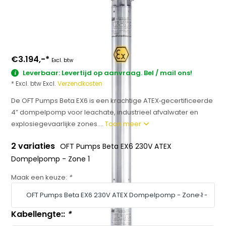
€3.194,-
*
Excl. btw
Leverbaar: Levertijd op aanvraag. Bel / mail ons!
* Excl. btw Excl.
Verzendkosten
De OFT Pumps Beta EX6 is een krachtige ATEX‑gecertificeerde
4” dompelpomp voor leachate, industrieel afvalwater en
explosiegevaarlijke zones....
Toon meer
2 variaties
OFT Pumps Beta EX6 230V ATEX
Dompelpomp - Zone 1
Maak een keuze:
*
Kabellengte::
*