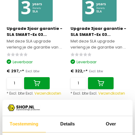
Upgrade 3jaar garantie -
Upgrade 3jaar garantie -
SLA SMART-Ex 03...
SLA SMART-Ex 03...
Met deze SLA upgrade
Met deze SLA upgrade
verleng je de garantie van ...
verleng je de garantie van ...
Leverbaar
Leverbaar
€ 297,-*
€ 322,-*
Excl. btw
Excl. btw
* Excl. btw Excl.
Verzendkosten
* Excl. btw Excl.
Verzendkosten
Vergelijk
Vergelijk
Toestemming
Details
Over
Garantie upgrade