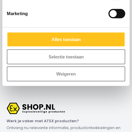
Advies of scherpe
offerte nodig?
Marketing
Neem contact met ons
op
Alles toestaan
Maandag t/m vrijdag
:
8:30 uur tot 17:00 uur (telefonisch)
Weekend
: via email
Selectie toestaan
+31 (0)115-700502
Contact
Weigeren
info@exshop.nl
Werk je vaker met ATEX producten?
Ontvang nu relevante informatie, productontwikkelingen en