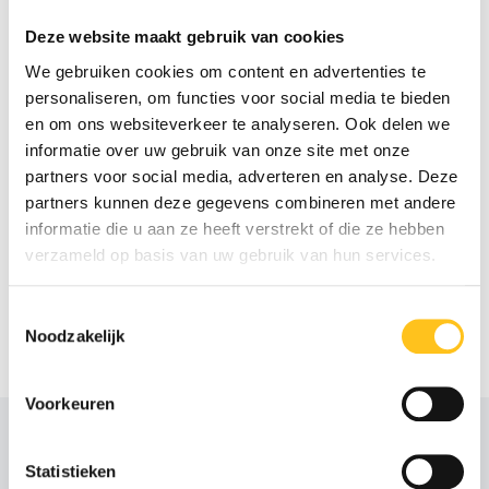
Een garantie-upgrade is dé slimme keuze voor wie werkt met
kritische apparatuur in industriële omgevingen. Of het nu gaat
Deze website maakt gebruik van cookies
om ATEX smartphones, tablets, scanners of accessoires –
We gebruiken cookies om content en advertenties te
met een verlengde garantie ben je verzekerd van extra
personaliseren, om functies voor social media te bieden
zekerheid, minder risico en snellere service.
en om ons websiteverkeer te analyseren. Ook delen we
De standaardgarantie is vaak beperkt in duur of dekking. Met
informatie over uw gebruik van onze site met onze
een upgrade verleng je niet alleen de looptijd, maar profiteer
partners voor social media, adverteren en analyse. Deze
je ook van voordelen zoals prioritaire afhandeling,
partners kunnen deze gegevens combineren met andere
vervangende units en uitgebreide support.
informatie die u aan ze heeft verstrekt of die ze hebben
Voor zones 1/21 of 2/22 is betrouwbaarheid cruciaal. Een
verzameld op basis van uw gebruik van hun services.
defect kan daar niet alleen kostbaar zijn, maar ook risicovol.
Met een garantie-upgrade voorkom je onnodige stilstand en
Toestemmingsselectie
houd je je processen veilig en operationeel.
Noodzakelijk
Voorkeuren
Statistieken