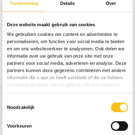
Toestemming
Details
Over
Specificaties
Deze website maakt gebruik van cookies
Reviews
We gebruiken cookies om content en advertenties te
personaliseren, om functies voor social media te bieden
Delen
en om ons websiteverkeer te analyseren. Ook delen we
informatie over uw gebruik van onze site met onze
partners voor social media, adverteren en analyse. Deze
Recent bekeken
partners kunnen deze gegevens combineren met andere
informatie die u aan ze heeft verstrekt of die ze hebben
verzameld op basis van uw gebruik van hun services.
Toestemmingsselectie
Noodzakelijk
€ 1.679,-
Excl. btw
Voorkeuren