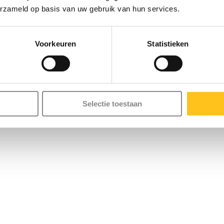
erzameld op basis van uw gebruik van hun services.
oerhoogtes in smalle 4‑inch
ij slib of kleine vaste delen.
Voorkeuren
Statistieken
ale resistentie tegen corrosie
et keramische slijtplaten.
Selectie toestaan
OFT Pumps ID