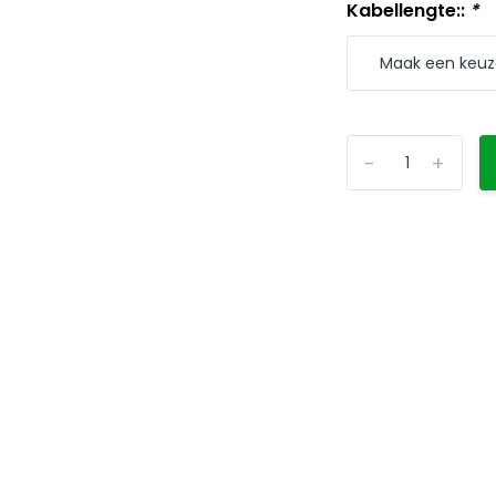
Kabellengte::
*
-
+