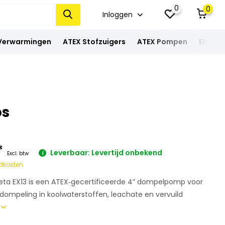
0
0
Inloggen
 Verwarmingen
ATEX Stofzuigers
ATEX Pompen
Elektra
ps
*
Leverbaar: Levertijd onbekend
Excl. btw
dkosten
eta EX13 is een ATEX‑gecertificeerde 4” dompelpomp voor
mpeling in koolwaterstoffen, leachate en vervuild
r