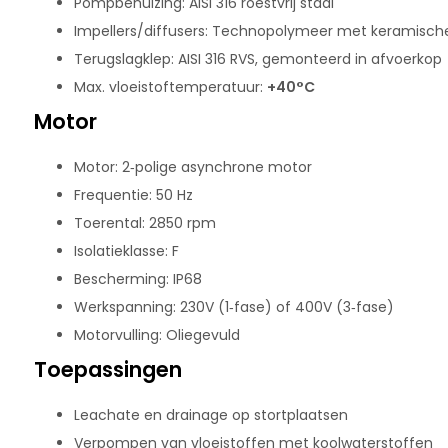
Pompbehuizing: AISI 316 roestvrij staal
Impellers/diffusers: Technopolymeer met keramische 
Terugslagklep: AISI 316 RVS, gemonteerd in afvoerkop
Max. vloeistoftemperatuur:
+40°C
Motor
Motor: 2‑polige asynchrone motor
Frequentie: 50 Hz
Toerental: 2850 rpm
Isolatieklasse: F
Bescherming: IP68
Werkspanning: 230V (1‑fase) of 400V (3‑fase)
Motorvulling: Oliegevuld
Toepassingen
Leachate en drainage op stortplaatsen
Verpompen van vloeistoffen met koolwaterstoffen