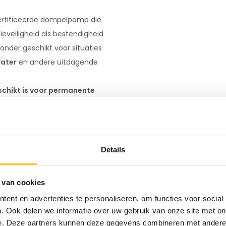
certificeerde dompelpomp die
eveiligheid als bestendigheid
zonder geschikt voor situaties
water
en andere uitdagende
schikt is voor permanente
e ATEX dompelpomp aankan.
pellers blijft de pomp
e deeltjes en chemische
Details
 de ID Beta EX9
 van cookies
voor explosiegevaarlijke zones.
ent en advertenties te personaliseren, om functies voor social
ling in koolwaterstoffen
–
. Ook delen we informatie over uw gebruik van onze site met on
stallaties.
e. Deze partners kunnen deze gegevens combineren met andere i