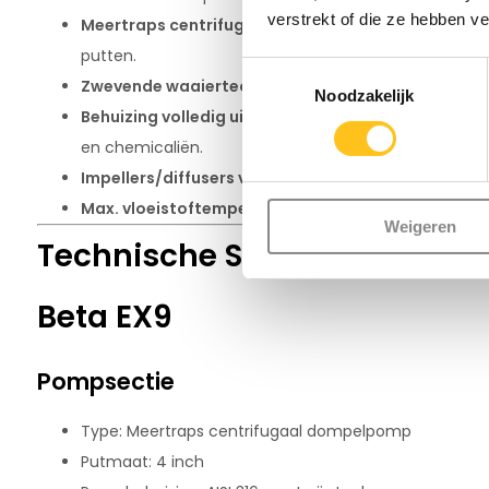
verstrekt of die ze hebben v
Meertraps centrifugaal ontwerp
voor krachtige opv
putten.
Toestemmingsselectie
Zwevende waaiertechnologie
– voorkomt blokkeren b
Noodzakelijk
Behuizing volledig uitgevoerd in AISI 316 RVS
– maxim
en chemicaliën.
Impellers/diffusers van speciaal technopolymeer
m
Max. vloeistoftemperatuur: +40°C
Weigeren
Technische Specificaties – 
Beta EX9
Pompsectie
Type: Meertraps centrifugaal dompelpomp
Putmaat: 4 inch