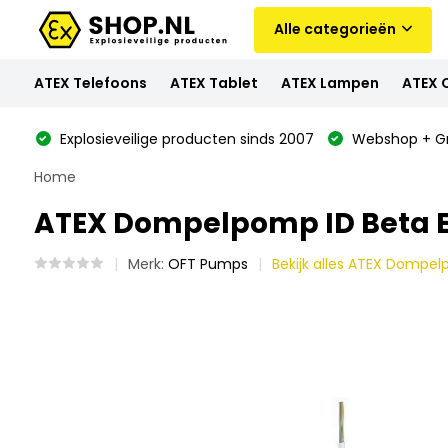
Alle categorieën
ATEX Telefoons
ATEX Tablet
ATEX Lampen
ATEX 
Explosieveilige producten sinds 2007
Webshop + Gr
Home
ATEX Dompelpomp ID Beta EX
Merk:
OFT Pumps
Bekijk alles ATEX Dompe