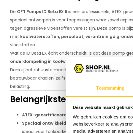
De
OFT Pumps ID Beta EX 9
is een professionele, ATEX‑ge
speciaal ontworpen is voor toepassingen waar zowel explosi
tegen agressieve vloeistoffen vereist zijn. Deze pomp is bij
met
koolwaterstoffen, percolaat, verontreinigd grond
vloeistoffen.
Wat de ID Beta EX écht onderscheidt, is dat deze pomp
ge
onderdompeling in koolwaterstoffen
, iets wat niet elk
Dankzij het robuuste meertraps ontwerp en de zwevende im
betrouwbaar draaien, zelfs in vloeistoffen met kleine vast
belasting.
Toestemming
Belangrijkste kenmerken van
Deze website maakt gebruik
ATEX-gecertificeerd volgens 2014/34/EU
, geschikt 
We gebruiken cookies om cont
Speciaal ontwikkeld voor permanente onderdompe
websiteverkeer te analyseren
ideaal voor tankparken, raffinage, industriële opvangin
media, adverteren en analys