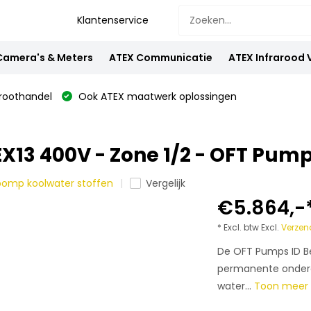
Klantenservice
Camera's & Meters
ATEX Communicatie
ATEX Infrarood
oothandel
Ook ATEX maatwerk oplossingen
13 400V - Zone 1/2 - OFT Pum
lpomp koolwater stoffen
Vergelijk
€5.864,-
* Excl. btw Excl.
Verzen
De OFT Pumps ID B
permanente onderdo
water...
Toon mee