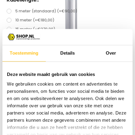
5 meter (standaard) (+€90,00)
10 meter (+€180,00)
15 meter (+€270,00)
20 meter (+€360,00)
Toestemming
Details
Over
Vergelijk
Deze website maakt gebruik van cookies
We gebruiken cookies om content en advertenties te
Productomschrijving
personaliseren, om functies voor social media te bieden
en om ons websiteverkeer te analyseren. Ook delen we
informatie over uw gebruik van onze site met onze
Specificaties
partners voor social media, adverteren en analyse. Deze
partners kunnen deze gegevens combineren met andere
Reviews
informatie die u aan ze heeft verstrekt of die ze hebben
verzameld op basis van uw gebruik van hun services.