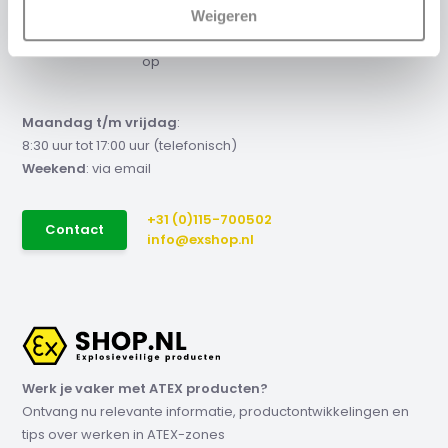
offerte nodig?
Weigeren
Neem contact met ons
op
Maandag t/m vrijdag
:
8:30 uur tot 17:00 uur (telefonisch)
Weekend
: via email
+31 (0)115-700502
Contact
info@exshop.nl
Werk je vaker met ATEX producten?
Ontvang nu relevante informatie, productontwikkelingen en
tips over werken in ATEX-zones