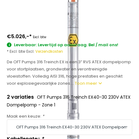
€5.026,-
*
Excl. btw
Leverbaar: Levertijd op aanvraag. Bel / mail ons!
* Excl. btw Excl.
Verzendkosten
De OFT Pumps 316 Treinch EX is een 3” RVS ATEX dompelpomp
voor stortplaatsen, grondwater en verontreinigde
vloeistoffen. Volledig AISI 316, hoge prestaties en geschikt
voor explosiegevaarlijke zones....
Toon meer
2 variaties
OFT Pumps 316 Treinch EX40-30 230V ATEX
Dompelpomp - Zone 1
Maak een keuze:
*
Kabellengte::
*