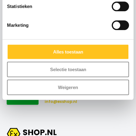
Statistieken
Advies of scherpe
Marketing
offerte nodig?
Neem contact met ons
op
Alles toestaan
Maandag t/m vrijdag
:
Selectie toestaan
8:30 uur tot 17:00 uur (telefonisch)
Weekend
: via email
Weigeren
+31 (0)115-700502
Contact
info@exshop.nl