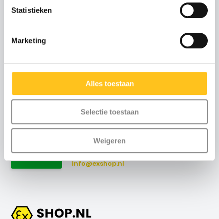
Statistieken
Advies of scherpe
Marketing
offerte nodig?
Neem contact met ons
op
Alles toestaan
Maandag t/m vrijdag
:
Selectie toestaan
8:30 uur tot 17:00 uur (telefonisch)
Weekend
: via email
Weigeren
+31 (0)115-700502
Contact
info@exshop.nl