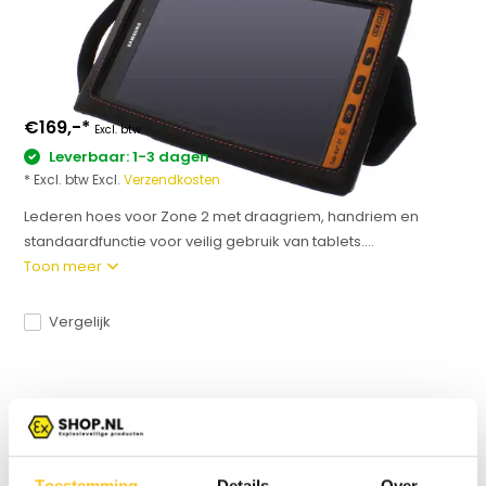
€169,-
*
Excl. btw
Leverbaar: 1-3 dagen
* Excl. btw Excl.
Verzendkosten
Lederen hoes voor Zone 2 met draagriem, handriem en
standaardfunctie voor veilig gebruik van tablets....
Toon meer
Vergelijk
Productomschrijving
Specificaties
Toestemming
Details
Over