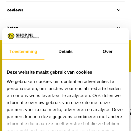
Reviews
Delen
PRODUCTEN
Toestemming
Details
Over
Maak je aankoop compleet
Deze website maakt gebruik van cookies
We gebruiken cookies om content en advertenties te
personaliseren, om functies voor social media te bieden
en om ons websiteverkeer te analyseren. Ook delen we
informatie over uw gebruik van onze site met onze
ATEX Markeerlight ML‑15W wit
ATEX Markeerlight ML
partners voor social media, adverteren en analyse. Deze
incl. batterijen - Zone 1/21 -
rood incl. batterijen -
partners kunnen deze gegevens combineren met andere
Wolf
1/21 - Wolf
informatie die u aan ze heeft verstrekt of die ze hebben
€ 25,95
€ 25,95
Excl. btw
Excl. btw
verzameld op basis van uw gebruik van hun services.