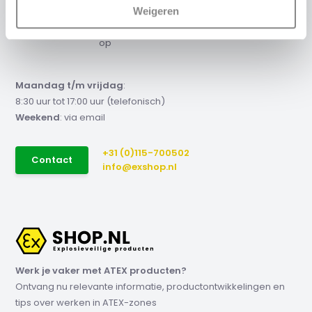
offerte nodig?
Weigeren
Neem contact met ons
op
Maandag t/m vrijdag
:
8:30 uur tot 17:00 uur (telefonisch)
Weekend
: via email
+31 (0)115-700502
Contact
info@exshop.nl
Werk je vaker met ATEX producten?
Ontvang nu relevante informatie, productontwikkelingen en
tips over werken in ATEX-zones