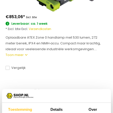
€853,06
*
Excl. btw
Leverbaar: ca. 1 week
* Excl. btw Excl.
Verzendkosten
Oplaadbare ATEX Zone 0 handlamp met 530 lumen, 272
meter bereik, IPX4 en NiMH‑accu. Compact maar krachtig,
ideaal voor veeleisende industriële werkomgevingen....
Toon meer
Vergelijk
Productomschrijving
Specificaties
Toestemming
Details
Over