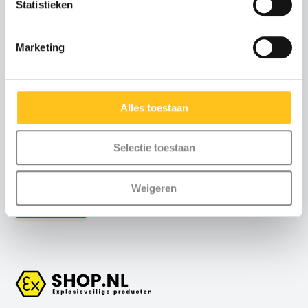
Statistieken
Advies of scherpe
Marketing
offerte nodig?
Neem contact met ons
op
Alles toestaan
Maandag t/m vrijdag
:
8:30 uur tot 17:00 uur (telefonisch)
Selectie toestaan
Weekend
: via email
Weigeren
+31 (0)115-700502
Contact
info@exshop.nl