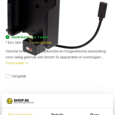
€94,50
*
Excl. btw
Leverbaar: ca. 1 week
* Excl. btw Excl.
Verzendkosten
Vehicle houder met laadfunctie en magnetische aansluiting
voor veilig gebruik van Smart-Ex apparaten in voertuigen....
Toon meer
Vergelijk
Productomschrijving
Specificaties
Toestemming
Details
Over