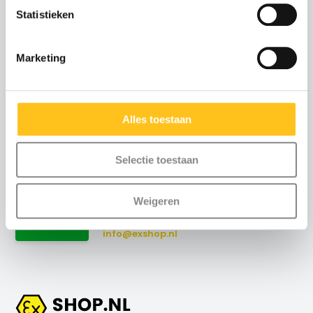
Statistieken
Advies of scherpe
Marketing
offerte nodig?
Neem contact met ons
op
Alles toestaan
Maandag t/m vrijdag
:
Selectie toestaan
8:30 uur tot 17:00 uur (telefonisch)
Weekend
: via email
Weigeren
+31 (0)115-700502
Contact
info@exshop.nl