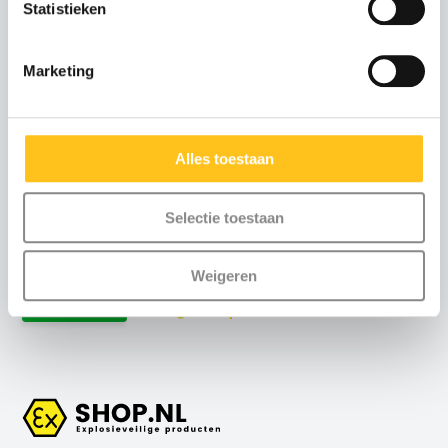
Statistieken
Advies of scherpe
Marketing
offerte nodig?
Neem contact met ons
op
Alles toestaan
Maandag t/m vrijdag
:
8:30 uur tot 17:00 uur (telefonisch)
Selectie toestaan
Weekend
: via email
Weigeren
+31 (0)115-700502
Contact
info@exshop.nl