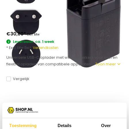
€30,80
*
Excl. btw
Leverbaar: ca. 1 week
* Excl. btw Excl.
Verzendkosten
Universele USB-C oplader met wereldstekkers voor snel en
flexibel opladen van compatibele apparaten....
Toon meer
Vergelijk
Productomschrijving
Specificaties
Toestemming
Details
Over