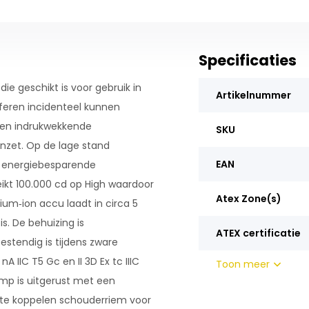
Specificaties
e geschikt is voor gebruik in
Artikelnummer
feren incidenteel kunnen
een indrukwekkende
SKU
nzet. Op de lage stand
EAN
r energiebesparende
eikt 100.000 cd op High waardoor
Atex Zone(s)
hium‑ion accu laadt in circa 5
s. De behuizing is
ATEX certificatie
stendig is tijdens zware
A IIC T5 Gc en II 3D Ex tc IIIC
Toon meer
amp is uitgerust met een
 te koppelen schouderriem voor