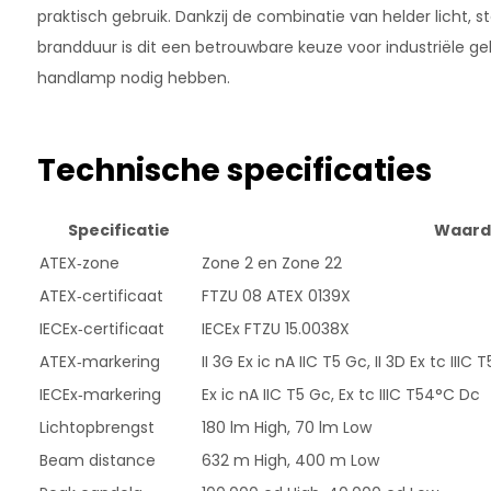
praktisch gebruik. Dankzij de combinatie van helder licht, 
brandduur is dit een betrouwbare keuze voor industriële ge
handlamp nodig hebben.
Technische specificaties
Specificatie
Waard
ATEX‑zone
Zone 2 en Zone 22
ATEX‑certificaat
FTZU 08 ATEX 0139X
IECEx‑certificaat
IECEx FTZU 15.0038X
ATEX‑markering
II 3G Ex ic nA IIC T5 Gc, II 3D Ex tc IIIC
IECEx‑markering
Ex ic nA IIC T5 Gc, Ex tc IIIC T54°C Dc
Lichtopbrengst
180 lm High, 70 lm Low
Beam distance
632 m High, 400 m Low