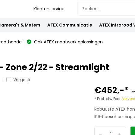
Klantenservice
Camera's & Meters
ATEX Communicatie
ATEX Infrarood
oothandel
Ook ATEX maatwerk oplossingen
 Zone 2/22 - Streamlight
Vergelijk
€452,-
*
Ex
* Excl. btw Excl.
Verzen
Robuuste ATEX hand
IP66‑bescherming e
-
+