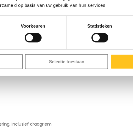
riële inzet.
erzameld op basis van uw gebruik van hun services.
erband voor draaggemak.
Voorkeuren
Statistieken
t
ties en accessoires van de
Selectie toestaan
materialen en krachtige
ring, inclusief draagriem