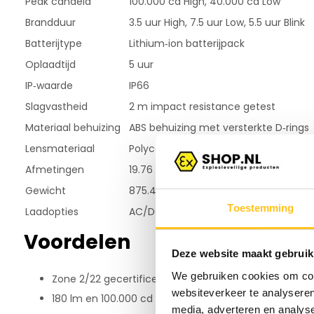
Peak candela
100.000 cd High, 40.000 cd Low
Brandduur
3.5 uur High, 7.5 uur Low, 5.5 uur Blink
Batterijtype
Lithium‑ion batterijpack
Oplaadtijd
5 uur
IP‑waarde
IP66
Slagvastheid
2 m impact resistance getest
Materiaal behuizing
ABS behuizing met versterkte D‑rings
Lensmateriaal
Polycarbonaat
Afmetingen
19.76 cm lengte
Gewicht
875.4 g
Toestemming
Laadopties
AC/DC laadstations, voertuigmonta
Voordelen
Deze website maakt gebruik
We gebruiken cookies om cont
Zone 2/22 gecertificeerde constructie voor explosie
websiteverkeer te analyseren
180 lm en 100.000 cd zorgen voor extreem krachtige a
media, adverteren en analys