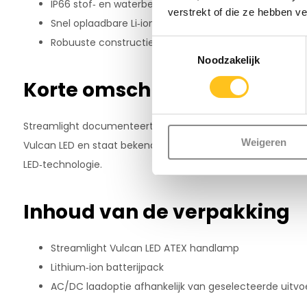
IP66 stof‑ en waterbescherming voor intensieve indust
verstrekt of die ze hebben v
Snel oplaadbare Li‑ion voeding in slechts 5 uur.
Robuuste constructie met sterke D‑rings en schoud
Toestemmingsselectie
Noodzakelijk
Korte omschrijving fabrikan
Streamlight documenteert alle certificeringen, lichtpresta
Weigeren
Vulcan LED en staat bekend om gebruik van hoogwaardige 
LED‑technologie.
Inhoud van de verpakking
Streamlight Vulcan LED ATEX handlamp
Lithium‑ion batterijpack
AC/DC laadoptie afhankelijk van geselecteerde uitvoe