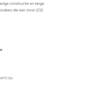
stevige constructie en lange
bruikers die een Zone 2/22
e
 T54°C Dc