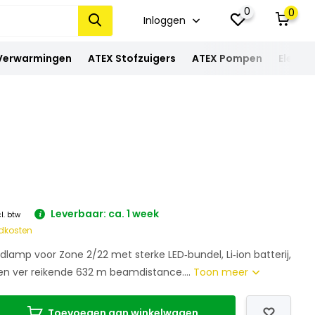
0
0
Inloggen
 Verwarmingen
ATEX Stofzuigers
ATEX Pompen
Elektra
Leverbaar: ca. 1 week
cl. btw
dkosten
lamp voor Zone 2/22 met sterke LED‑bundel, Li‑ion batterij,
n ver reikende 632 m beamdistance....
Toon meer
Toevoegen aan winkelwagen