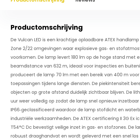
Productomschrijving
De Vulcan LED is een krachtige oplaadbare ATEX handlamp di
Zone 2/22 omgevingen waar explosieve gas‑ en stofatmos
voorkomen. De lamp levert 180 lm op de hoge stand met 
beamdistance van 632 m, ideaal voor inspecties en buiteni
produceert de lamp 70 lm met een bereik van 400 m voo
toepassingen tijdens lange diensten. De piekintensiteit ber
objecten op grote afstand duidelijk zichtbaar blijven. De lit
uur weer volledig op zodat de lamp snel opnieuw inzetbaar i
IP66‑geclassificeerd waardoor de lamp stofdicht en waterbe
industriële werkzaamheden. De ATEX certificering II 3G Ex ic n
T54°C Dc bevestigt veilige inzet in gas‑ en stofzones. De l
robuust draaghandvat en wordt geleverd met een snel los