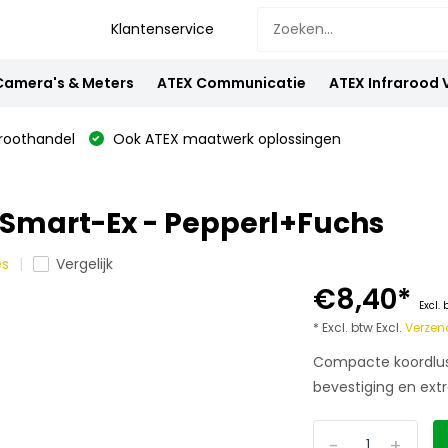
Klantenservice
Camera's & Meters
ATEX Communicatie
ATEX Infrarood
oothandel
Ook ATEX maatwerk oplossingen
 Smart-Ex - Pepperl+Fuchs
es
Vergelijk
€8,40
*
Excl.
* Excl. btw Excl.
Verzen
Compacte koordlus
bevestiging en ext
-
+