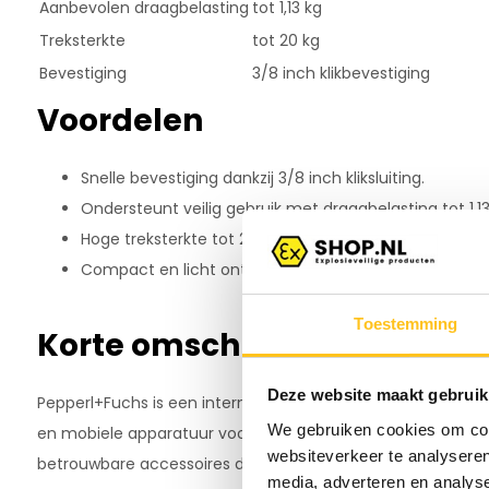
Aanbevolen draagbelasting
tot 1,13 kg
Treksterkte
tot 20 kg
Bevestiging
3/8 inch klikbevestiging
Voordelen
Snelle bevestiging dankzij 3/8 inch kliksluiting.
Ondersteunt veilig gebruik met draagbelasting tot 1,13
Hoge treksterkte tot 20 kg voor extra betrouwbaarhei
Compact en licht ontwerp voor dagelijks gebruiksge
Toestemming
Korte omschrijving fabrikan
Deze website maakt gebruik
Pepperl+Fuchs is een internationale fabrikant van industri
We gebruiken cookies om cont
en mobiele apparatuur voor gebruik in veeleisende omgevin
websiteverkeer te analyseren
betrouwbare accessoires die zijn gericht op veiligheid en 
media, adverteren en analys