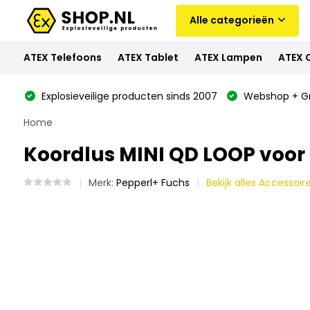
Alle categorieën
ATEX Telefoons
ATEX Tablet
ATEX Lampen
ATEX 
Explosieveilige producten sinds 2007
Webshop + Gr
Home
Koordlus MINI QD LOOP voor
Merk:
Pepperl+ Fuchs
Bekijk alles Accessoir