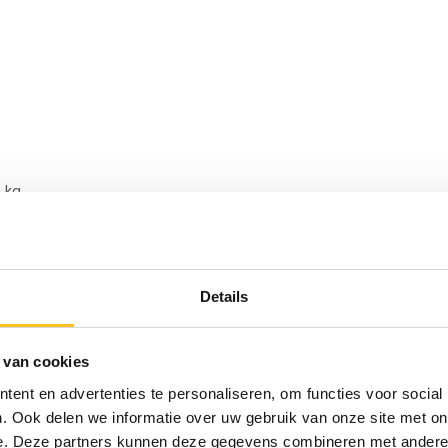
 kg.
d.
mak.
Details
t
 van cookies
ële automatiseringsoplossingen
ent en advertenties te personaliseren, om functies voor social
gen. Het bedrijf levert
. Ook delen we informatie over uw gebruik van onze site met on
duurzaamheid.
e. Deze partners kunnen deze gegevens combineren met andere i