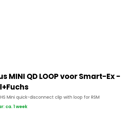
us MINI QD LOOP voor Smart-Ex -
l+Fuchs
S Mini quick-disconnect clip with loop for RSM
: ca. 1 week