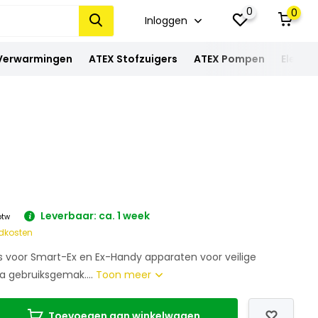
0
0
Inloggen
 Verwarmingen
ATEX Stofzuigers
ATEX Pompen
Elektra
Leverbaar: ca. 1 week
 btw
dkosten
 voor Smart-Ex en Ex-Handy apparaten voor veilige
ra gebruiksgemak....
Toon meer
Toevoegen aan winkelwagen