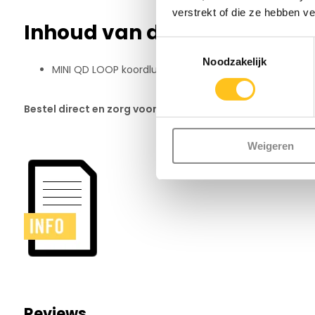
verstrekt of die ze hebben v
Inhoud van de verpakking
Toestemmingsselectie
Noodzakelijk
MINI QD LOOP koordlus
Bestel direct en zorg voor extra veiligheid en gebruiks
Weigeren
Reviews