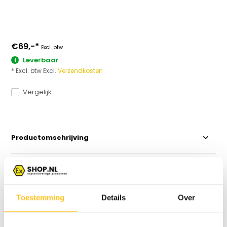
€69,-
*
Excl. btw
Leverbaar
* Excl. btw Excl.
Verzendkosten
Vergelijk
Productomschrijving
Specificaties
Toestemming
Details
Over
Reviews