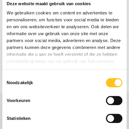
Delen
Deze website maakt gebruik van cookies
We gebruiken cookies om content en advertenties te
personaliseren, om functies voor social media te bieden
Recent bekeken
en om ons websiteverkeer te analyseren. Ook delen we
informatie over uw gebruik van onze site met onze
partners voor social media, adverteren en analyse. Deze
partners kunnen deze gegevens combineren met andere
informatie die u aan ze heeft verstrekt of die ze hebben
verzameld op basis van uw gebruik van hun services.
€ 69,-
Excl. btw
Toestemmingsselectie
Noodzakelijk
Voorkeuren
Statistieken
Advies of scherpe
offerte nodig?