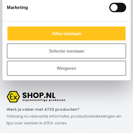
Neem contact met ons
Marketing
op
Maandag t/m vrijdag
:
Alles toestaan
8:30 uur tot 17:00 uur (telefonisch)
Weekend
: via email
Selectie toestaan
+31 (0)115-700502
Contact
info@exshop.nl
Weigeren
Werk je vaker met ATEX producten?
Ontvang nu relevante informatie, productontwikkelingen en
tips over werken in ATEX-zones