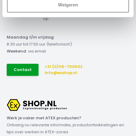
offerte nodig?
Weigeren
Neem contact met ons
op
Maandag t/m vrijdag
:
8:30 uur tot 17:00 uur (telefonisch)
Weekend
: via email
+31 (0)115-700502
Contact
info@exshop.nl
Werk je vaker met ATEX producten?
Ontvang nu relevante informatie, productontwikkelingen en
tips over werken in ATEX-zones