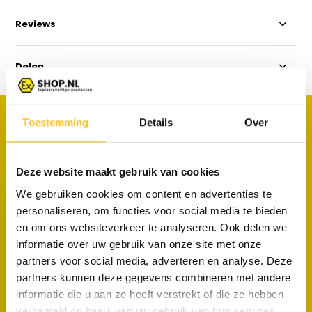
Reviews
Delen
PRODUCTEN
Toestemming
Details
Over
Maak je aankoop compleet
Deze website maakt gebruik van cookies
We gebruiken cookies om content en advertenties te
personaliseren, om functies voor social media te bieden
en om ons websiteverkeer te analyseren. Ook delen we
informatie over uw gebruik van onze site met onze
ATEX Werkverlichting
partners voor social media, adverteren en analyse. Deze
WF‑300XL – Zone 1/21 – Wolf
partners kunnen deze gegevens combineren met andere
€ 3.999,-
Excl. btw
informatie die u aan ze heeft verstrekt of die ze hebben
verzameld op basis van uw gebruik van hun services.