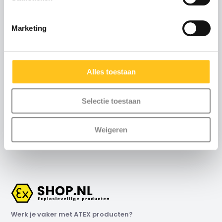
Advies of scherpe
offerte nodig?
Marketing
Neem contact met ons
op
Alles toestaan
Maandag t/m vrijdag
:
8:30 uur tot 17:00 uur (telefonisch)
Selectie toestaan
Weekend
: via email
Weigeren
+31 (0)115-700502
Contact
info@exshop.nl
Werk je vaker met ATEX producten?