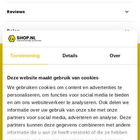
Reviews
Delen
PRODUCTEN
Toestemming
Details
Over
Maak je aankoop compleet
Deze website maakt gebruik van cookies
We gebruiken cookies om content en advertenties te
personaliseren, om functies voor social media te bieden
en om ons websiteverkeer te analyseren. Ook delen we
informatie over uw gebruik van onze site met onze
UK Underwater Kinetics
partners voor social media, adverteren en analyse. Deze
Universele Helmklem - 4AA
partners kunnen deze gegevens combineren met andere
3AA
informatie die u aan ze heeft verstrekt of die ze hebben
€ 25,50
Excl. btw
verzameld op basis van uw gebruik van hun services.