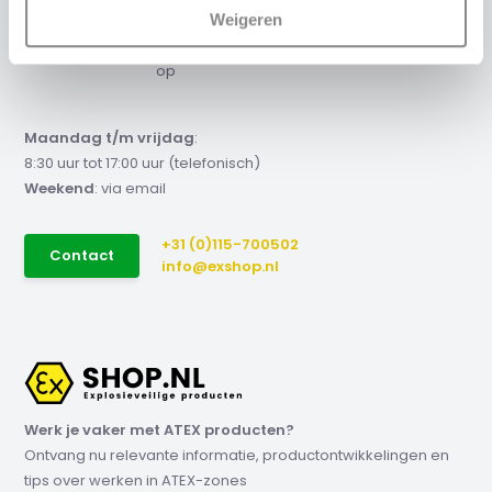
offerte nodig?
Weigeren
Neem contact met ons
op
Maandag t/m vrijdag
:
8:30 uur tot 17:00 uur (telefonisch)
Weekend
: via email
+31 (0)115-700502
Contact
info@exshop.nl
Werk je vaker met ATEX producten?
Ontvang nu relevante informatie, productontwikkelingen en
tips over werken in ATEX-zones