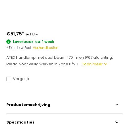
€51,75
*
Excl. btw
Leverbaar: ca. 1 week
* Excl. btw Excl.
Verzendkosten
ATEX handlamp met dual beam, 170 lm en IP67 afdichting,
ideaal voor veilig werken in Zone 0/20....
Toon meer
Vergelijk
Productomschrijving
Specificaties