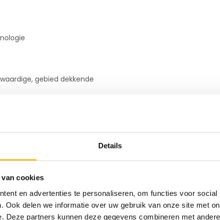
hnologie
gwaardige, gebied dekkende
 andere: Mijnbouw,
olie en gas industrie en
Details
en wij graag naar de
datasheet
.
 van cookies
ent en advertenties te personaliseren, om functies voor social
. Ook delen we informatie over uw gebruik van onze site met on
e. Deze partners kunnen deze gegevens combineren met andere i