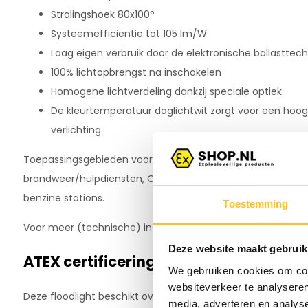
Stralingshoek 80x100°
Systeemefficiëntie tot 105 lm/W
Laag eigen verbruik door de elektronische ballasttec
100% lichtopbrengst na inschakelen
Homogene lichtverdeling dankzij speciale optiek
De kleurtemperatuur daglichtwit zorgt voor een hoo
verlichting
Toepassingsgebieden voor de TL-EX2 floodlights zijn onder
brandweer/hulpdiensten, Chemische industrie, verf winkels, 
benzine stations.
Toestemming
Voor meer (technische) informatie over deze lamp verwijz
Deze website maakt gebruik
ATEX certificering
We gebruiken cookies om cont
websiteverkeer te analyseren
Deze floodlight beschikt over de volgende certificering:
media, adverteren en analys