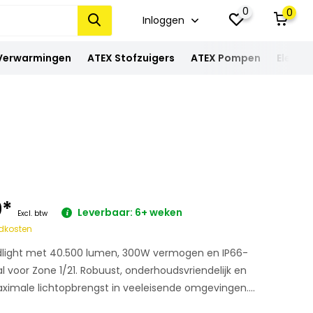
0
0
Inloggen
 Verwarmingen
ATEX Stofzuigers
ATEX Pompen
Elektra
0
*
Leverbaar: 6+ weken
Excl. btw
dkosten
oodlight met 40.500 lumen, 300W vermogen en IP66-
 voor Zone 1/21. Robuust, onderhoudsvriendelijk en
imale lichtopbrengst in veeleisende omgevingen....