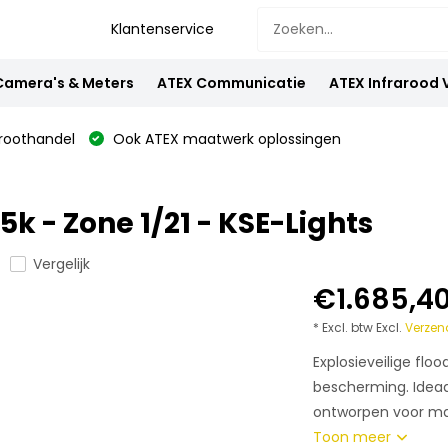
Klantenservice
Camera's & Meters
ATEX Communicatie
ATEX Infrarood
oothandel
Ook ATEX maatwerk oplossingen
k - Zone 1/21 - KSE-Lights
Vergelijk
€1.685,4
* Excl. btw Excl.
Verzen
Explosieveilige fl
bescherming. Ideaal
ontworpen voor max
Toon meer