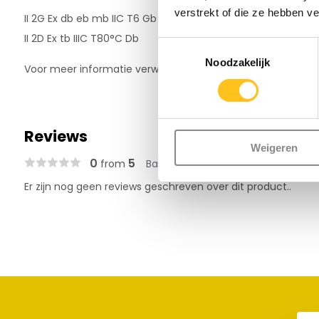
verstrekt of die ze hebben v
II 2G Ex db eb mb IIC T6 Gb
II 2D Ex tb IIIC T80°C Db
Toestemmingsselectie
Noodzakelijk
Voor meer informatie verwijzen wij naar het
ATEX certificaa
Reviews
Weigeren
0
5
from
Based on 0 reviews
Er zijn nog geen reviews geschreven over dit product..