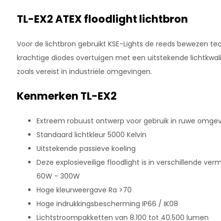
TL-EX2 ATEX floodlight lichtbron
Voor de lichtbron gebruikt KSE-Lights de reeds bewezen te
krachtige diodes overtuigen met een uitstekende lichtkwali
zoals vereist in industriële omgevingen.
Kenmerken TL-EX2
Extreem robuust ontwerp voor gebruik in ruwe omge
Standaard lichtkleur 5000 Kelvin
Uitstekende passieve koeling
Deze explosieveilige floodlight is in verschillende v
60W - 300W
Hoge kleurweergave Ra >70
Hoge indrukkingsbescherming IP66 / IK08
Lichtstroompakketten van 8.100 tot 40.500 lumen