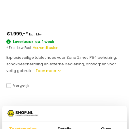
€1.999,-
*
Excl. btw
Leverbaar: ca. 1 week
* Excl. btw Excl.
Verzendkosten
Explosieveilige tablet hoes voor Zone 2 met IP54 behuizing,
schokbescherming en externe bediening, ontworpen voor
veilig gebruik....
Toon meer
Vergelijk
Productomschrijving
Specificaties
Toestemming
Details
Over