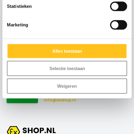
Statistieken
Advies of scherpe
Marketing
offerte nodig?
Neem contact met ons
op
Alles toestaan
Maandag t/m vrijdag
:
Selectie toestaan
8:30 uur tot 17:00 uur (telefonisch)
Weekend
: via email
Weigeren
+31 (0)115-700502
Contact
info@exshop.nl